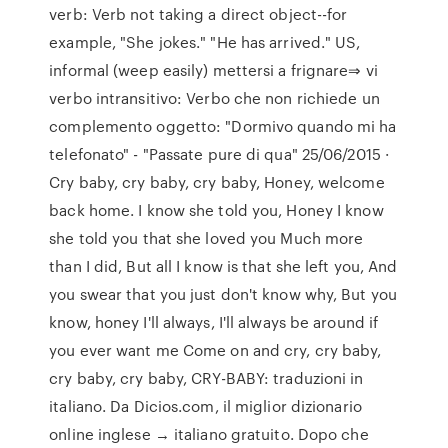
verb: Verb not taking a direct object--for
example, "She jokes." "He has arrived." US,
informal (weep easily) mettersi a frignare⇒ vi
verbo intransitivo: Verbo che non richiede un
complemento oggetto: "Dormivo quando mi ha
telefonato" - "Passate pure di qua" 25/06/2015 ·
Cry baby, cry baby, cry baby, Honey, welcome
back home. I know she told you, Honey I know
she told you that she loved you Much more
than I did, But all I know is that she left you, And
you swear that you just don't know why, But you
know, honey I'll always, I'll always be around if
you ever want me Come on and cry, cry baby,
cry baby, cry baby, CRY-BABY: traduzioni in
italiano. Da Dicios.com, il miglior dizionario
online inglese → italiano gratuito. Dopo che