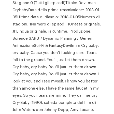
Stagione 0 (Tutti gli episodi)Titolo: Devilman
CrybabyData della prima trasmissione: 2018-01-
05Ultima data di rilascio: 2018-01-05Numero di
stagioni: 1Numero di episodi: 10Paese originale:
JPLingua originale: jaRuntime: Produzione:
Science SARU / Dynamic Planning / Generi:
AnimazioneSci-Fi & FantasyDevilman Cry baby,
cry baby. Cause you don't fucking care. Tears
fall to the ground. You'll just let them drown.
Cry baby, cry baby. You'll just let them drown.
Cry baby, cry baby. You'll just let them drown. I
look at you and I see myself. I know you better
than anyone else. I have the same faucet in my
eyes. So your tears are mine. They call me cry
Cry-Baby (1990), scheda completa del film di
John Waters con Johnny Depp, Amy Locane,