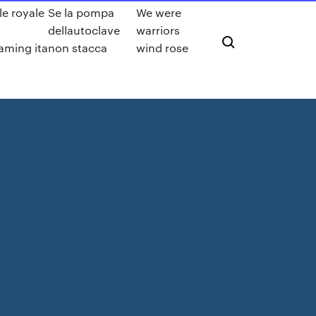
le royale
Se la pompa
We were
dellautoclave
warriors
aming ita
non stacca
wind rose