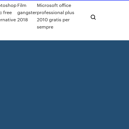
otoshop
Film
Microsoft office
 free
gangster
professional plus
ernative
2018
2010 gratis per
sempre