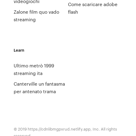
videogiochi
Come scaricare adobe
Zalone film quo vado
flash
streaming
Learn
Ultimo metrò 1999
streaming ita
Canterville un fantasma
per antenato trama
© 2019 https://cdnlibmgpxrud.netlify.app, Inc. All rights
reserved.