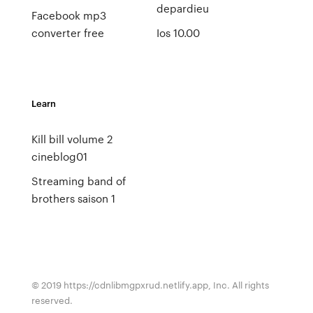
depardieu
Facebook mp3
converter free
Ios 10.00
Learn
Kill bill volume 2
cineblog01
Streaming band of
brothers saison 1
© 2019 https://cdnlibmgpxrud.netlify.app, Inc. All rights
reserved.