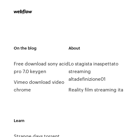
On the blog
About
Free download sony acid
Lo stagista inaspettato
pro 7.0 keygen
streaming
altadefinizione01
Vimeo download video
chrome
Reality film streaming ita
Learn
Strange days torrent